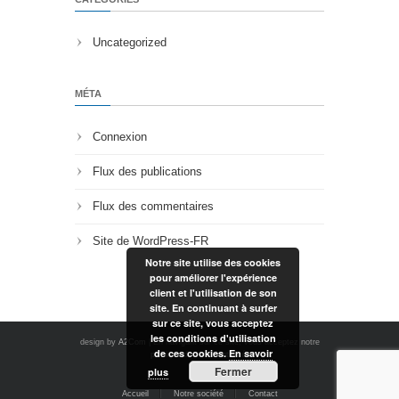
Uncategorized
MÉTA
Connexion
Flux des publications
Flux des commentaires
Site de WordPress-FR
Notre site utilise des cookies
pour améliorer l'expérience
client et l'utilisation de son
site. En continuant à surfer
sur ce site, vous acceptez
les conditions d'utilisation
design by
A2Com
| En navigant sur ce site, vous acceptez notre
de ces cookies.
En savoir
politique de confidentialité.
Fermer
plus
Accueil
Notre société
Contact