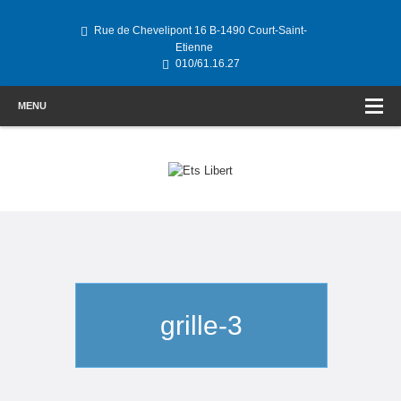
Rue de Chevelipont 16 B-1490 Court-Saint-
Etienne
010/61.16.27
MENU
grille-3