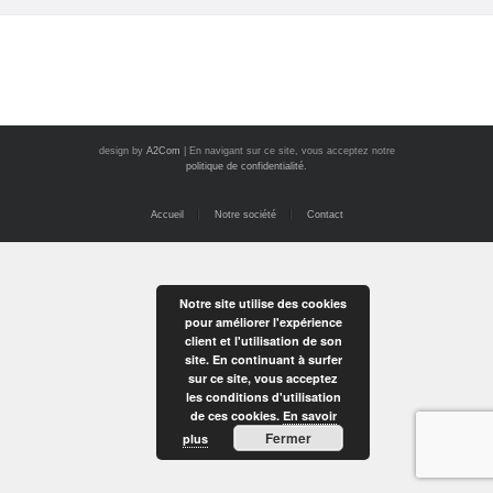
design by
A2Com
| En navigant sur ce site, vous acceptez notre
politique de confidentialité.
Accueil
Notre société
Contact
Notre site utilise des cookies
pour améliorer l'expérience
client et l'utilisation de son
site. En continuant à surfer
sur ce site, vous acceptez
les conditions d'utilisation
de ces cookies.
En savoir
Fermer
plus