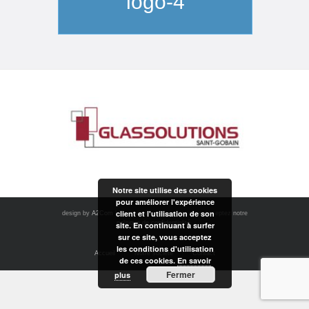
logo-4
Notre site utilise des cookies
pour améliorer l'expérience
client et l'utilisation de son
design by
A2Com
| En navigant sur ce site, vous acceptez notre
politique de confidentialité.
site. En continuant à surfer
sur ce site, vous acceptez
les conditions d'utilisation
Accueil
Notre société
Contact
de ces cookies.
En savoir
Fermer
plus