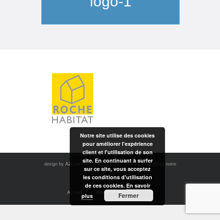
logo-1
Notre site utilise des cookies
pour améliorer l'expérience
client et l'utilisation de son
site. En continuant à surfer
design by
A2Com
| En navigant sur ce site, vous acceptez notre
sur ce site, vous acceptez
politique de confidentialité.
les conditions d'utilisation
de ces cookies.
En savoir
Accueil
Notre société
Contact
Fermer
plus